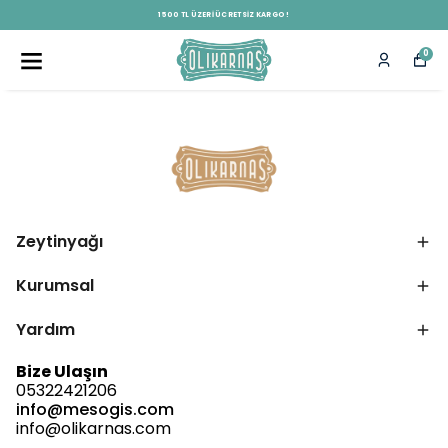
1500 TL ÜZERI ÜCRETSIZ KARGO !
0
Zeytinyağı
Kurumsal
Yardım
Bize Ulaşın
05322421206
info@mesogis.com
info@olikarnas.com