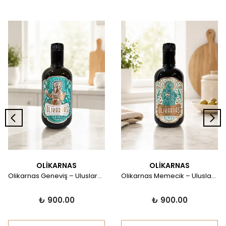
OLİKARNAS
OLİKARNAS
Olikarnas Geneviş – Uluslararası Ödüllü Dengeli Natürel Sızma Zeytinyağı | Erken Hasat | Soğuk Sıkım | 500ml
Olikarnas Memecik – Uluslararası Ödüllü Erken Hasat Natürel Sızma Zeytinyağı | Soğuk Sıkım | Yüksek Polifenol | Premium Ege Zeytinyağı 500ml
₺ 900.00
₺ 900.00